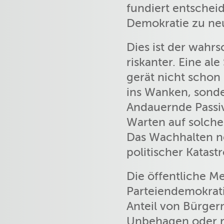
fundiert entschei
Demokratie zu neu
Dies ist der wahr
riskanter. Eine al
gerät nicht schon
ins Wanken, sonde
Andauernde Passiv
Warten auf solche 
Das Wachhalten ne
politischer Katas
Die öffentliche M
Parteiendemokrati
Anteil von Bürger
Unbehagen oder ra