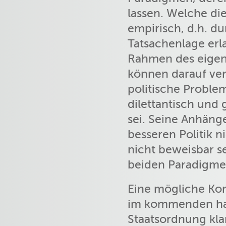
lassen. Welche dies
empirisch, d.h. d
Tatsachenlage erl
Rahmen des eigene
können darauf verw
politische Proble
dilettantisch und 
sei. Seine Anhäng
besseren Politik n
nicht beweisbar se
beiden Paradigm
Eine mögliche Kon
im kommenden hal
Staatsordnung kla